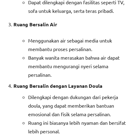
Dapat dilengkapi dengan fasilitas seperti TV,
sofa untuk keluarga, serta teras pribadi.
Ruang Bersalin Air
Menggunakan air sebagai media untuk
membantu proses persalinan.
Banyak wanita merasakan bahwa air dapat
membantu mengurangi nyeri selama
persalinan.
Ruang Bersalin dengan Layanan Doula
Dilengkapi dengan dukungan dari pekerja
doula, yang dapat memberikan bantuan
emosional dan fisik selama persalinan.
Ruang ini biasanya lebih nyaman dan bersifat
lebih personal.