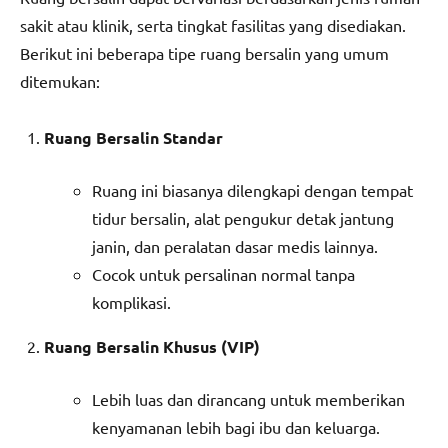
sakit atau klinik, serta tingkat fasilitas yang disediakan.
Berikut ini beberapa tipe ruang bersalin yang umum
ditemukan:
Ruang Bersalin Standar
Ruang ini biasanya dilengkapi dengan tempat
tidur bersalin, alat pengukur detak jantung
janin, dan peralatan dasar medis lainnya.
Cocok untuk persalinan normal tanpa
komplikasi.
Ruang Bersalin Khusus (VIP)
Lebih luas dan dirancang untuk memberikan
kenyamanan lebih bagi ibu dan keluarga.