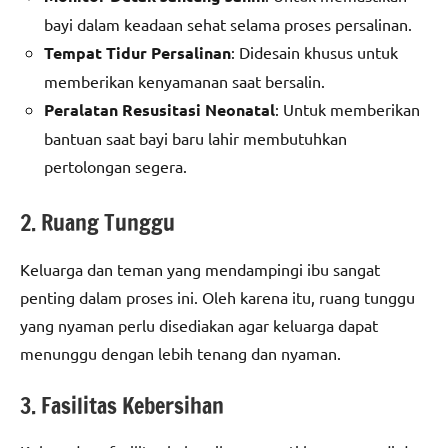
bayi dalam keadaan sehat selama proses persalinan.
Tempat Tidur Persalinan
: Didesain khusus untuk
memberikan kenyamanan saat bersalin.
Peralatan Resusitasi Neonatal
: Untuk memberikan
bantuan saat bayi baru lahir membutuhkan
pertolongan segera.
2. Ruang Tunggu
Keluarga dan teman yang mendampingi ibu sangat
penting dalam proses ini. Oleh karena itu, ruang tunggu
yang nyaman perlu disediakan agar keluarga dapat
menunggu dengan lebih tenang dan nyaman.
3. Fasilitas Kebersihan