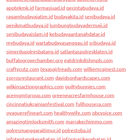
apotekmk.id
farmasiuad.id
pecintabudaya.id
ragambudayajatim.id
budayakita.id
senibudaya.id
penikmatbudaya.id
lumbungbudayadermaji.id
senibudayaislam.id
kebudayaantanahdatar.id
mybudaya.id
wartabudayasanggau.id
sribudaya.id
simerdupolresbatang.id
satlantaspolresklaten.id
buffalogrovechamber.org
eatdrinkdishmpls.com
craftycutz.com
texasgirlreads.com
williemcginest.com
zorrosrestaurant.com
davidsonhardscapes.com
wilkinsactiongraphics.com
guiltybunnies.com
acemgmtgroup.com
greeneacresfarmhouse.com
cincinnatiukrainianfestival.com
fullhousesa.com
oyaguerefineart.com
healthywife.com
pbcvoice.com
amazingtimlocksmith.com
marrakechimmo.com
polresmanggaraitimur.id
polrestoba.id
infotentangkesehatan.id
informasikesehatan.id