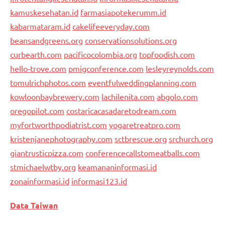
kamuskesehatan.id
farmasiapotekerumm.id
kabarmataram.id
cakelifeeveryday.com
beansandgreens.org
conservationsolutions.org
curbearth.com
pacificocolombia.org
topfoodish.com
hello-trove.com
pmigconference.com
lesleyreynolds.com
tomulrichphotos.com
eventfulweddingplanning.com
kowloonbaybrewery.com
lachilenita.com
abgolo.com
oregopilot.com
costaricacasadaretodream.com
myfortworthpodiatrist.com
yogaretreatpro.com
kristenjanephotography.com
sctbrescue.org
srchurch.org
giantrusticpizza.com
conferencecallstomeatballs.com
stmichaelwtby.org
keamananinformasi.id
zonainformasi.id
informasi123.id
Data Taiwan