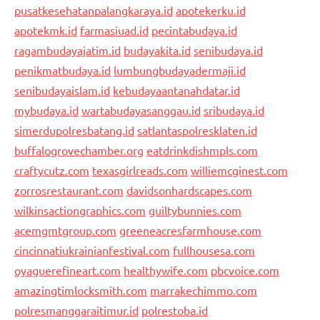
pusatkesehatanpalangkaraya.id
apotekerku.id
apotekmk.id
farmasiuad.id
pecintabudaya.id
ragambudayajatim.id
budayakita.id
senibudaya.id
penikmatbudaya.id
lumbungbudayadermaji.id
senibudayaislam.id
kebudayaantanahdatar.id
mybudaya.id
wartabudayasanggau.id
sribudaya.id
simerdupolresbatang.id
satlantaspolresklaten.id
buffalogrovechamber.org
eatdrinkdishmpls.com
craftycutz.com
texasgirlreads.com
williemcginest.com
zorrosrestaurant.com
davidsonhardscapes.com
wilkinsactiongraphics.com
guiltybunnies.com
acemgmtgroup.com
greeneacresfarmhouse.com
cincinnatiukrainianfestival.com
fullhousesa.com
oyaguerefineart.com
healthywife.com
pbcvoice.com
amazingtimlocksmith.com
marrakechimmo.com
polresmanggaraitimur.id
polrestoba.id