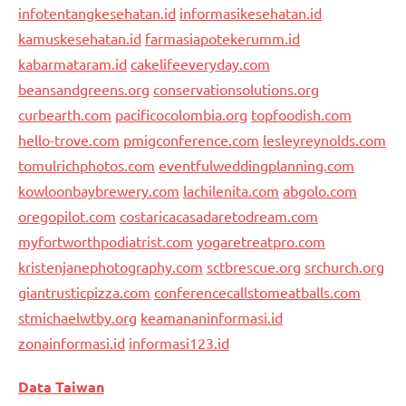
infotentangkesehatan.id
informasikesehatan.id
kamuskesehatan.id
farmasiapotekerumm.id
kabarmataram.id
cakelifeeveryday.com
beansandgreens.org
conservationsolutions.org
curbearth.com
pacificocolombia.org
topfoodish.com
hello-trove.com
pmigconference.com
lesleyreynolds.com
tomulrichphotos.com
eventfulweddingplanning.com
kowloonbaybrewery.com
lachilenita.com
abgolo.com
oregopilot.com
costaricacasadaretodream.com
myfortworthpodiatrist.com
yogaretreatpro.com
kristenjanephotography.com
sctbrescue.org
srchurch.org
giantrusticpizza.com
conferencecallstomeatballs.com
stmichaelwtby.org
keamananinformasi.id
zonainformasi.id
informasi123.id
Data Taiwan