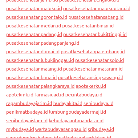
pusatkesehatanmaluku.id
pusatkesehatanmalukuutara.id
pusatkesehatangorontalo.id
pusatkesehatansabang.id
pusatkesehatanmedan.id
pusatkesehatanbinjai.id
pusatkesehatanpadang.id
pusatkesehatanbukittinggi.id
pusatkesehatanpadangpanjang.id
pusatkesehatandumai.id
pusatkesehatanpalembang.id
pusatkesehatanlubuklinggau.id
pusatkesehatansolo.id
pusatkesehatanmalang.id
pusatkesehatanmataram.id
pusatkesehatanbima.id
pusatkesehatansingkawang.id
pusatkesehatanpalangkaraya.id
apotekerku.id
apotekmk.id
farmasiuad.id
pecintabudaya.id
ragambudayajatim.id
budayakita.id
senibudaya.id
penikmatbudaya.id
lumbungbudayadermaji.id
senibudayaislam.id
kebudayaantanahdatar.id
mybudaya.id
wartabudayasanggau.id
sribudaya.id
simerdupolresbatang.id
satlantaspolresklaten.id