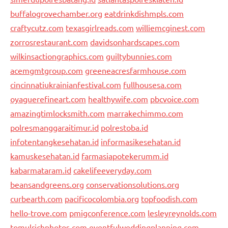
buffalogrovechamber.org
eatdrinkdishmpls.com
craftycutz.com
texasgirlreads.com
williemcginest.com
zorrosrestaurant.com
davidsonhardscapes.com
wilkinsactiongraphics.com
guiltybunnies.com
acemgmtgroup.com
greeneacresfarmhouse.com
cincinnatiukrainianfestival.com
fullhousesa.com
oyaguerefineart.com
healthywife.com
pbcvoice.com
amazingtimlocksmith.com
marrakechimmo.com
polresmanggaraitimur.id
polrestoba.id
infotentangkesehatan.id
informasikesehatan.id
kamuskesehatan.id
farmasiapotekerumm.id
kabarmataram.id
cakelifeeveryday.com
beansandgreens.org
conservationsolutions.org
curbearth.com
pacificocolombia.org
topfoodish.com
hello-trove.com
pmigconference.com
lesleyreynolds.com
tomulrichphotos.com
eventfulweddingplanning.com