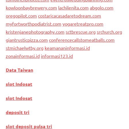
kowloonbaybrewery.com
lachilenita.com
abgolo.com
oregopilot.com
costaricacasadaretodream.com
myfortworthpodiatrist.com
yogaretreatpro.com
kristenjanephotography.com
sctbrescue.org
srchurch.org
giantrusticpizza.com
conferencecallstomeatballs.com
stmichaelwtby.org
keamananinformasi.id
zonainformasi.id
informasi123.id
Data Taiwan
slot Indosat
slot Indosat
deposit tri
slot deposit pulsa tri