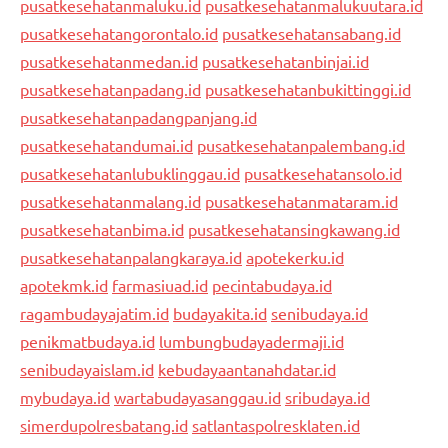
pusatkesehatanmaluku.id
pusatkesehatanmalukuutara.id
pusatkesehatangorontalo.id
pusatkesehatansabang.id
pusatkesehatanmedan.id
pusatkesehatanbinjai.id
pusatkesehatanpadang.id
pusatkesehatanbukittinggi.id
pusatkesehatanpadangpanjang.id
pusatkesehatandumai.id
pusatkesehatanpalembang.id
pusatkesehatanlubuklinggau.id
pusatkesehatansolo.id
pusatkesehatanmalang.id
pusatkesehatanmataram.id
pusatkesehatanbima.id
pusatkesehatansingkawang.id
pusatkesehatanpalangkaraya.id
apotekerku.id
apotekmk.id
farmasiuad.id
pecintabudaya.id
ragambudayajatim.id
budayakita.id
senibudaya.id
penikmatbudaya.id
lumbungbudayadermaji.id
senibudayaislam.id
kebudayaantanahdatar.id
mybudaya.id
wartabudayasanggau.id
sribudaya.id
simerdupolresbatang.id
satlantaspolresklaten.id