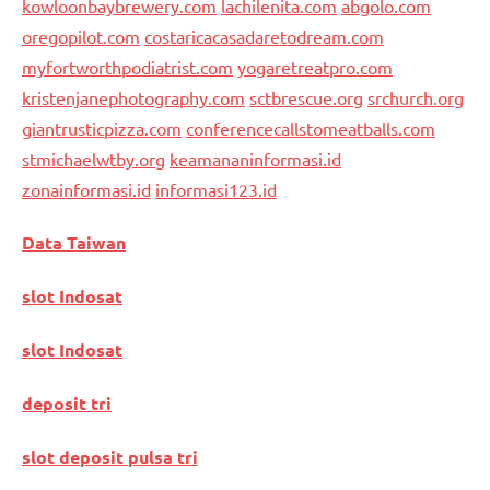
kowloonbaybrewery.com
lachilenita.com
abgolo.com
oregopilot.com
costaricacasadaretodream.com
myfortworthpodiatrist.com
yogaretreatpro.com
kristenjanephotography.com
sctbrescue.org
srchurch.org
giantrusticpizza.com
conferencecallstomeatballs.com
stmichaelwtby.org
keamananinformasi.id
zonainformasi.id
informasi123.id
Data Taiwan
slot Indosat
slot Indosat
deposit tri
slot deposit pulsa tri