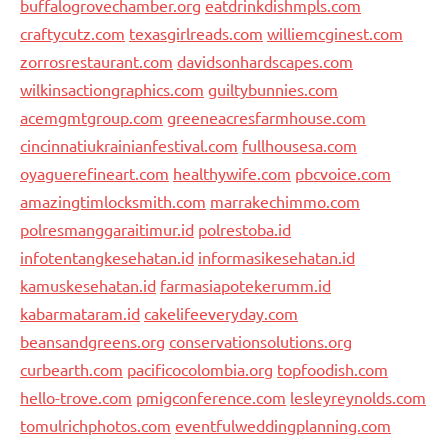
buffalogrovechamber.org
eatdrinkdishmpls.com
craftycutz.com
texasgirlreads.com
williemcginest.com
zorrosrestaurant.com
davidsonhardscapes.com
wilkinsactiongraphics.com
guiltybunnies.com
acemgmtgroup.com
greeneacresfarmhouse.com
cincinnatiukrainianfestival.com
fullhousesa.com
oyaguerefineart.com
healthywife.com
pbcvoice.com
amazingtimlocksmith.com
marrakechimmo.com
polresmanggaraitimur.id
polrestoba.id
infotentangkesehatan.id
informasikesehatan.id
kamuskesehatan.id
farmasiapotekerumm.id
kabarmataram.id
cakelifeeveryday.com
beansandgreens.org
conservationsolutions.org
curbearth.com
pacificocolombia.org
topfoodish.com
hello-trove.com
pmigconference.com
lesleyreynolds.com
tomulrichphotos.com
eventfulweddingplanning.com