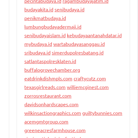
pecintabudaya.id
ragambudayajatim.id
budayakita.id
senibudaya.id
penikmatbudaya.id
lumbungbudayadermaji.id
senibudayaislam.id
kebudayaantanahdatar.id
mybudaya.id
wartabudayasanggau.id
sribudaya.id
simerdupolresbatang.id
satlantaspolresklaten.id
buffalogrovechamber.org
eatdrinkdishmpls.com
craftycutz.com
texasgirlreads.com
williemcginest.com
zorrosrestaurant.com
davidsonhardscapes.com
wilkinsactiongraphics.com
guiltybunnies.com
acemgmtgroup.com
greeneacresfarmhouse.com