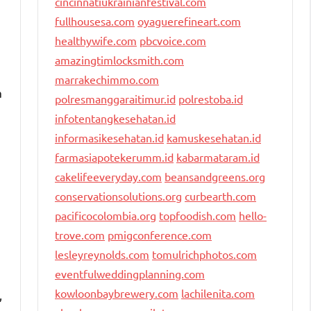
cincinnatiukrainianfestival.com
fullhousesa.com
oyaguerefineart.com
healthywife.com
pbcvoice.com
amazingtimlocksmith.com
marrakechimmo.com
a
polresmanggaraitimur.id
polrestoba.id
infotentangkesehatan.id
informasikesehatan.id
kamuskesehatan.id
farmasiapotekerumm.id
kabarmataram.id
cakelifeeveryday.com
beansandgreens.org
conservationsolutions.org
curbearth.com
pacificocolombia.org
topfoodish.com
hello-
trove.com
pmigconference.com
lesleyreynolds.com
tomulrichphotos.com
eventfulweddingplanning.com
kowloonbaybrewery.com
lachilenita.com
,