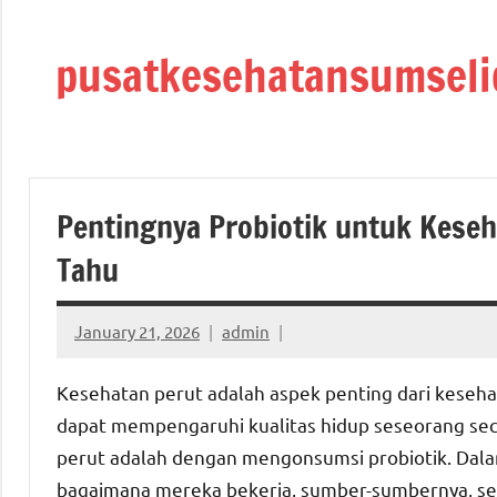
Skip
to
pusatkesehatansumseli
content
Pentingnya Probiotik untuk Keseh
Tahu
January 21, 2026
admin
Kesehatan perut adalah aspek penting dari keseh
dapat mempengaruhi kualitas hidup seseorang seca
perut adalah dengan mengonsumsi probiotik. Dalam a
bagaimana mereka bekerja, sumber-sumbernya, se