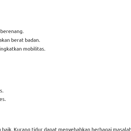
u berenang.
akan berat badan.
ngkatkan mobilitas.
s.
es.
g baik. Kurang tidur dapat menyebabkan berbagai masala