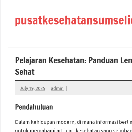
Skip
to
pusatkesehatansumseli
content
Pelajaran Kesehatan: Panduan L
Sehat
July 19, 2025
admin
Pendahuluan
Dalam kehidupan modern, di mana informasi berlim
untuk memahami arti dari kesehatan yang seimbang