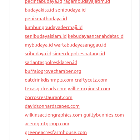
pecintabudaya.id
ragambudayajatim.id
budayakita.id
senibudaya.id
penikmatbudaya.id
lumbungbudayadermaji.id
senibudayaislam.id
kebudayaantanahdatar.id
mybudaya.id
wartabudayasanggau.id
sribudaya.id
simerdupolresbatang.id
satlantaspolresklaten.id
buffalogrovechamber.org
eatdrinkdishmpls.com
craftycutz.com
texasgirlreads.com
williemcginest.com
zorrosrestaurant.com
davidsonhardscapes.com
wilkinsactiongraphics.com
guiltybunnies.com
acemgmtgroup.com
greeneacresfarmhouse.com