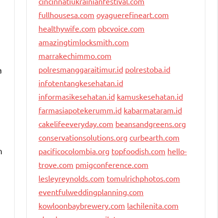
cincinnatiukrainianfestival.com
fullhousesa.com
oyaguerefineart.com
healthywife.com
pbcvoice.com
amazingtimlocksmith.com
marrakechimmo.com
polresmanggaraitimur.id
polrestoba.id
a
infotentangkesehatan.id
informasikesehatan.id
kamuskesehatan.id
farmasiapotekerumm.id
kabarmataram.id
cakelifeeveryday.com
beansandgreens.org
conservationsolutions.org
curbearth.com
n
pacificocolombia.org
topfoodish.com
hello-
trove.com
pmigconference.com
lesleyreynolds.com
tomulrichphotos.com
eventfulweddingplanning.com
kowloonbaybrewery.com
lachilenita.com