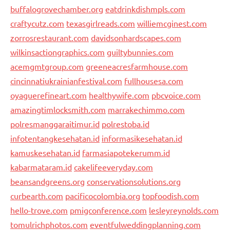
buffalogrovechamber.org
eatdrinkdishmpls.com
craftycutz.com
texasgirlreads.com
williemcginest.com
zorrosrestaurant.com
davidsonhardscapes.com
wilkinsactiongraphics.com
guiltybunnies.com
acemgmtgroup.com
greeneacresfarmhouse.com
cincinnatiukrainianfestival.com
fullhousesa.com
oyaguerefineart.com
healthywife.com
pbcvoice.com
amazingtimlocksmith.com
marrakechimmo.com
polresmanggaraitimur.id
polrestoba.id
infotentangkesehatan.id
informasikesehatan.id
kamuskesehatan.id
farmasiapotekerumm.id
kabarmataram.id
cakelifeeveryday.com
beansandgreens.org
conservationsolutions.org
curbearth.com
pacificocolombia.org
topfoodish.com
hello-trove.com
pmigconference.com
lesleyreynolds.com
tomulrichphotos.com
eventfulweddingplanning.com