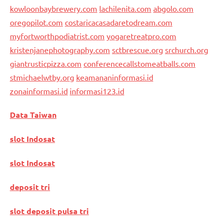
kowloonbaybrewery.com
lachilenita.com
abgolo.com
oregopilot.com
costaricacasadaretodream.com
myfortworthpodiatrist.com
yogaretreatpro.com
kristenjanephotography.com
sctbrescue.org
srchurch.org
giantrusticpizza.com
conferencecallstomeatballs.com
stmichaelwtby.org
keamananinformasi.id
zonainformasi.id
informasi123.id
Data Taiwan
slot Indosat
slot Indosat
deposit tri
slot deposit pulsa tri