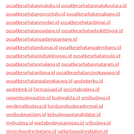
pusatkesehatanmaluku.id
pusatkesehatanmalukuutara.id
pusatkesehatangorontalo.id
pusatkesehatansabang.id
pusatkesehatanmedan.id
pusatkesehatanbinjai.id
pusatkesehatanpadang.id
pusatkesehatanbukittinggi.id
pusatkesehatanpadangpanjang.id
pusatkesehatandumai.id
pusatkesehatanpalembang.id
pusatkesehatanlubuklinggau.id
pusatkesehatansolo.id
pusatkesehatanmalang.id
pusatkesehatanmataram.id
pusatkesehatanbima.id
pusatkesehatansingkawang.id
pusatkesehatanpalangkaraya.id
apotekerku.id
apotekmk.id
farmasiuad.id
pecintabudaya.id
ragambudayajatim.id
budayakita.id
senibudaya.id
penikmatbudaya.id
lumbungbudayadermaji.id
senibudayaislam.id
kebudayaantanahdatar.id
mybudaya.id
wartabudayasanggau.id
sribudaya.id
simerdupolresbatang.id
satlantaspolresklaten.id