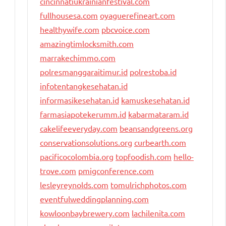
cincinnatiukrainianfestival.com
fullhousesa.com
oyaguerefineart.com
healthywife.com
pbcvoice.com
amazingtimlocksmith.com
marrakechimmo.com
polresmanggaraitimur.id
polrestoba.id
infotentangkesehatan.id
informasikesehatan.id
kamuskesehatan.id
farmasiapotekerumm.id
kabarmataram.id
cakelifeeveryday.com
beansandgreens.org
conservationsolutions.org
curbearth.com
pacificocolombia.org
topfoodish.com
hello-
trove.com
pmigconference.com
lesleyreynolds.com
tomulrichphotos.com
eventfulweddingplanning.com
kowloonbaybrewery.com
lachilenita.com