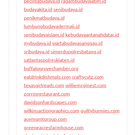
pecintabudaya.id
ragambudayajatim.id
budayakita.id
senibudaya.id
penikmatbudaya.id
lumbungbudayadermaji.id
senibudayaislam.id
kebudayaantanahdatar.id
mybudaya.id
wartabudayasanggau.id
sribudaya.id
simerdupolresbatang.id
satlantaspolresklaten.id
buffalogrovechamber.org
eatdrinkdishmpls.com
craftycutz.com
texasgirlreads.com
williemcginest.com
zorrosrestaurant.com
davidsonhardscapes.com
wilkinsactiongraphics.com
guiltybunnies.com
acemgmtgroup.com
greeneacresfarmhouse.com