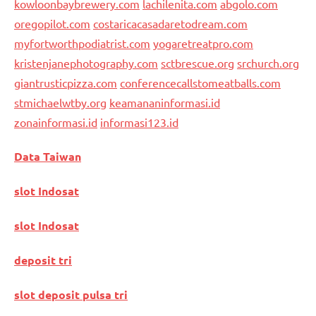
kowloonbaybrewery.com
lachilenita.com
abgolo.com
oregopilot.com
costaricacasadaretodream.com
myfortworthpodiatrist.com
yogaretreatpro.com
kristenjanephotography.com
sctbrescue.org
srchurch.org
giantrusticpizza.com
conferencecallstomeatballs.com
stmichaelwtby.org
keamananinformasi.id
zonainformasi.id
informasi123.id
Data Taiwan
slot Indosat
slot Indosat
deposit tri
slot deposit pulsa tri