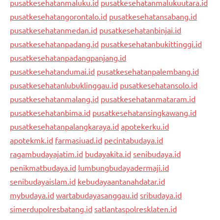
pusatkesehatanmaluku.id
pusatkesehatanmalukuutara.id
pusatkesehatangorontalo.id
pusatkesehatansabang.id
pusatkesehatanmedan.id
pusatkesehatanbinjai.id
pusatkesehatanpadang.id
pusatkesehatanbukittinggi.id
pusatkesehatanpadangpanjang.id
pusatkesehatandumai.id
pusatkesehatanpalembang.id
pusatkesehatanlubuklinggau.id
pusatkesehatansolo.id
pusatkesehatanmalang.id
pusatkesehatanmataram.id
pusatkesehatanbima.id
pusatkesehatansingkawang.id
pusatkesehatanpalangkaraya.id
apotekerku.id
apotekmk.id
farmasiuad.id
pecintabudaya.id
ragambudayajatim.id
budayakita.id
senibudaya.id
penikmatbudaya.id
lumbungbudayadermaji.id
senibudayaislam.id
kebudayaantanahdatar.id
mybudaya.id
wartabudayasanggau.id
sribudaya.id
simerdupolresbatang.id
satlantaspolresklaten.id