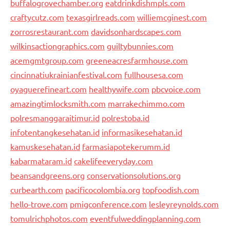
buffalogrovechamber.org
eatdrinkdishmpls.com
craftycutz.com
texasgirlreads.com
williemcginest.com
zorrosrestaurant.com
davidsonhardscapes.com
wilkinsactiongraphics.com
guiltybunnies.com
acemgmtgroup.com
greeneacresfarmhouse.com
cincinnatiukrainianfestival.com
fullhousesa.com
oyaguerefineart.com
healthywife.com
pbcvoice.com
amazingtimlocksmith.com
marrakechimmo.com
polresmanggaraitimur.id
polrestoba.id
infotentangkesehatan.id
informasikesehatan.id
kamuskesehatan.id
farmasiapotekerumm.id
kabarmataram.id
cakelifeeveryday.com
beansandgreens.org
conservationsolutions.org
curbearth.com
pacificocolombia.org
topfoodish.com
hello-trove.com
pmigconference.com
lesleyreynolds.com
tomulrichphotos.com
eventfulweddingplanning.com