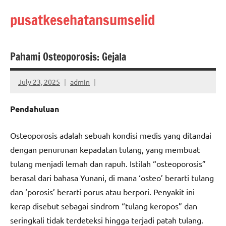
Skip
pusatkesehatansumselid
to
content
Pahami Osteoporosis: Gejala
July 23, 2025
admin
Pendahuluan
Osteoporosis adalah sebuah kondisi medis yang ditandai
dengan penurunan kepadatan tulang, yang membuat
tulang menjadi lemah dan rapuh. Istilah “osteoporosis”
berasal dari bahasa Yunani, di mana ‘osteo’ berarti tulang
dan ‘porosis’ berarti porus atau berpori. Penyakit ini
kerap disebut sebagai sindrom “tulang keropos” dan
seringkali tidak terdeteksi hingga terjadi patah tulang.