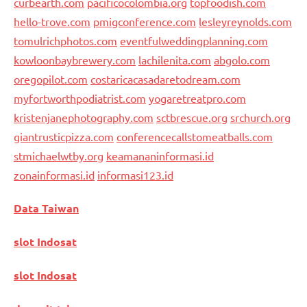
curbearth.com
pacificocolombia.org
topfoodish.com
hello-trove.com
pmigconference.com
lesleyreynolds.com
tomulrichphotos.com
eventfulweddingplanning.com
kowloonbaybrewery.com
lachilenita.com
abgolo.com
oregopilot.com
costaricacasadaretodream.com
myfortworthpodiatrist.com
yogaretreatpro.com
kristenjanephotography.com
sctbrescue.org
srchurch.org
giantrusticpizza.com
conferencecallstomeatballs.com
stmichaelwtby.org
keamananinformasi.id
zonainformasi.id
informasi123.id
Data Taiwan
slot Indosat
slot Indosat