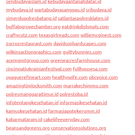
senibudayaislam.id
kebudayaantanahdatar.id
mybudaya.id
wartabudayasanggau.id
sribudaya.id
simerdupolresbatang.id
satlantaspolresklaten.id
buffalogrovechamber.org
eatdrinkdishmpls.com
craftycutz.com
texasgirlreads.com
williemcginest.com
zorrosrestaurant.com
davidsonhardscapes.com
wilkinsactiongraphics.com
guiltybunnies.com
acemgmtgroup.com
greeneacresfarmhouse.com
cincinnatiukrainianfestival.com
fullhousesa.com
oyaguerefineart.com
healthywife.com
pbcvoice.com
amazingtimlocksmith.com
marrakechimmo.com
polresmanggaraitimur.id
polrestoba.id
infotentangkesehatan.id
informasikesehatan.id
kamuskesehatan.id
farmasiapotekerumm.id
kabarmataram.id
cakelifeeveryday.com
beansandgreens.org
conservationsolutions.org