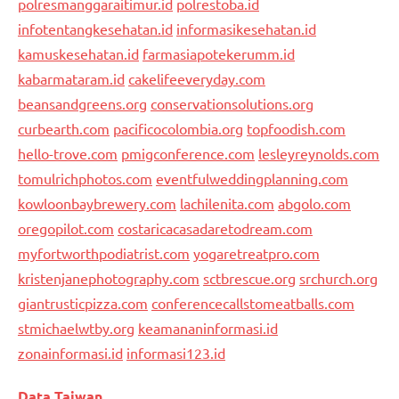
polresmanggaraitimur.id
polrestoba.id
infotentangkesehatan.id
informasikesehatan.id
kamuskesehatan.id
farmasiapotekerumm.id
kabarmataram.id
cakelifeeveryday.com
beansandgreens.org
conservationsolutions.org
curbearth.com
pacificocolombia.org
topfoodish.com
hello-trove.com
pmigconference.com
lesleyreynolds.com
tomulrichphotos.com
eventfulweddingplanning.com
kowloonbaybrewery.com
lachilenita.com
abgolo.com
oregopilot.com
costaricacasadaretodream.com
myfortworthpodiatrist.com
yogaretreatpro.com
kristenjanephotography.com
sctbrescue.org
srchurch.org
giantrusticpizza.com
conferencecallstomeatballs.com
stmichaelwtby.org
keamananinformasi.id
zonainformasi.id
informasi123.id
Data Taiwan