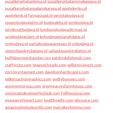
pusatkesehatanbima.id
pusatkesehatansingkawang.id
pusatkesehatanpalangkaraya.id
apotekerku.id
apotekmk.id
farmasiuad.id
pecintabudaya.id
ragambudayajatim.id
budayakita.id
senibudaya.id
penikmatbudaya.id
lumbungbudayadermaji.id
senibudayaislam.id
kebudayaantanahdatar.id
mybudaya.id
wartabudayasanggau.id
sribudaya.id
simerdupolresbatang.id
satlantaspolresklaten.id
buffalogrovechamber.org
eatdrinkdishmpls.com
craftycutz.com
texasgirlreads.com
williemcginest.com
zorrosrestaurant.com
davidsonhardscapes.com
wilkinsactiongraphics.com
guiltybunnies.com
acemgmtgroup.com
greeneacresfarmhouse.com
cincinnatiukrainianfestival.com
fullhousesa.com
oyaguerefineart.com
healthywife.com
pbcvoice.com
amazingtimlocksmith.com
marrakechimmo.com