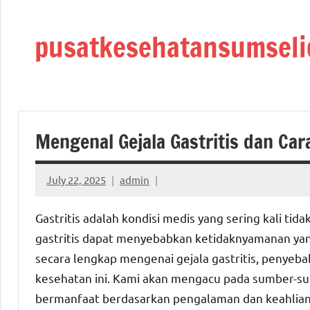
Skip
to
pusatkesehatansumseli
content
Mengenal Gejala Gastritis dan Ca
July 22, 2025
admin
Gastritis adalah kondisi medis yang sering kali tid
gastritis dapat menyebabkan ketidaknyamanan yang 
secara lengkap mengenai gejala gastritis, penyeba
kesehatan ini. Kami akan mengacu pada sumber-s
bermanfaat berdasarkan pengalaman dan keahlian 