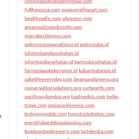
cincinnatiukrainianfestival.com
fullhousesa.com
oyaguerefineart.com
healthywife.com
pbcvoice.com
amazingtimlocksmith.com
marrakechimmo.com
polresmanggaraitimur.id
polrestoba.id
infotentangkesehatan.id
informasikesehatan.id
kamuskesehatan.id
farmasiapotekerumm.id
kabarmataram.id
cakelifeeveryday.com
beansandgreens.org
conservationsolutions.org
curbearth.com
pacificocolombia.org
topfoodish.com
hello-
trove.com
pmigconference.com
lesleyreynolds.com
tomulrichphotos.com
m
eventfulweddingplanning.com
kowloonbaybrewery.com
lachilenita.com