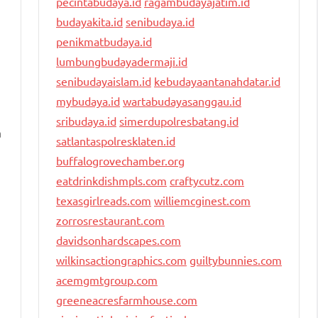
pecintabudaya.id
ragambudayajatim.id
budayakita.id
senibudaya.id
penikmatbudaya.id
lumbungbudayadermaji.id
senibudayaislam.id
kebudayaantanahdatar.id
mybudaya.id
wartabudayasanggau.id
sribudaya.id
simerdupolresbatang.id
a
satlantaspolresklaten.id
buffalogrovechamber.org
eatdrinkdishmpls.com
craftycutz.com
texasgirlreads.com
williemcginest.com
zorrosrestaurant.com
davidsonhardscapes.com
wilkinsactiongraphics.com
guiltybunnies.com
acemgmtgroup.com
greeneacresfarmhouse.com