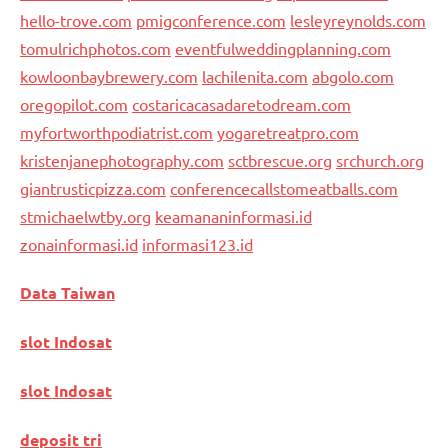
hello-trove.com
pmigconference.com
lesleyreynolds.com
tomulrichphotos.com
eventfulweddingplanning.com
kowloonbaybrewery.com
lachilenita.com
abgolo.com
oregopilot.com
costaricacasadaretodream.com
myfortworthpodiatrist.com
yogaretreatpro.com
kristenjanephotography.com
sctbrescue.org
srchurch.org
giantrusticpizza.com
conferencecallstomeatballs.com
stmichaelwtby.org
keamananinformasi.id
zonainformasi.id
informasi123.id
Data Taiwan
slot Indosat
slot Indosat
deposit tri