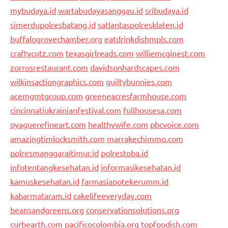
mybudaya.id
wartabudayasanggau.id
sribudaya.id
simerdupolresbatang.id
satlantaspolresklaten.id
buffalogrovechamber.org
eatdrinkdishmpls.com
craftycutz.com
texasgirlreads.com
williemcginest.com
zorrosrestaurant.com
davidsonhardscapes.com
wilkinsactiongraphics.com
guiltybunnies.com
acemgmtgroup.com
greeneacresfarmhouse.com
cincinnatiukrainianfestival.com
fullhousesa.com
oyaguerefineart.com
healthywife.com
pbcvoice.com
amazingtimlocksmith.com
marrakechimmo.com
polresmanggaraitimur.id
polrestoba.id
infotentangkesehatan.id
informasikesehatan.id
kamuskesehatan.id
farmasiapotekerumm.id
kabarmataram.id
cakelifeeveryday.com
beansandgreens.org
conservationsolutions.org
curbearth.com
pacificocolombia.org
topfoodish.com