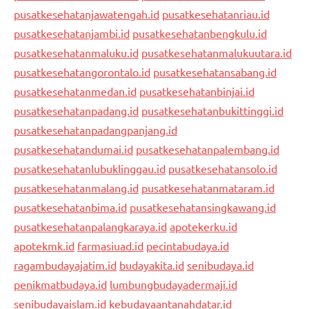
pusatkesehatanjawatengah.id
pusatkesehatanriau.id
pusatkesehatanjambi.id
pusatkesehatanbengkulu.id
pusatkesehatanmaluku.id
pusatkesehatanmalukuutara.id
pusatkesehatangorontalo.id
pusatkesehatansabang.id
pusatkesehatanmedan.id
pusatkesehatanbinjai.id
pusatkesehatanpadang.id
pusatkesehatanbukittinggi.id
pusatkesehatanpadangpanjang.id
pusatkesehatandumai.id
pusatkesehatanpalembang.id
pusatkesehatanlubuklinggau.id
pusatkesehatansolo.id
pusatkesehatanmalang.id
pusatkesehatanmataram.id
pusatkesehatanbima.id
pusatkesehatansingkawang.id
pusatkesehatanpalangkaraya.id
apotekerku.id
apotekmk.id
farmasiuad.id
pecintabudaya.id
ragambudayajatim.id
budayakita.id
senibudaya.id
penikmatbudaya.id
lumbungbudayadermaji.id
senibudayaislam.id
kebudayaantanahdatar.id