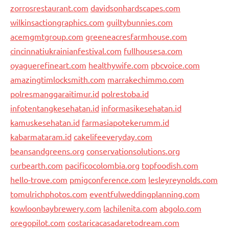
zorrosrestaurant.com
davidsonhardscapes.com
wilkinsactiongraphics.com
guiltybunnies.com
acemgmtgroup.com
greeneacresfarmhouse.com
cincinnatiukrainianfestival.com
fullhousesa.com
oyaguerefineart.com
healthywife.com
pbcvoice.com
amazingtimlocksmith.com
marrakechimmo.com
polresmanggaraitimur.id
polrestoba.id
infotentangkesehatan.id
informasikesehatan.id
kamuskesehatan.id
farmasiapotekerumm.id
kabarmataram.id
cakelifeeveryday.com
beansandgreens.org
conservationsolutions.org
curbearth.com
pacificocolombia.org
topfoodish.com
hello-trove.com
pmigconference.com
lesleyreynolds.com
tomulrichphotos.com
eventfulweddingplanning.com
kowloonbaybrewery.com
lachilenita.com
abgolo.com
oregopilot.com
costaricacasadaretodream.com