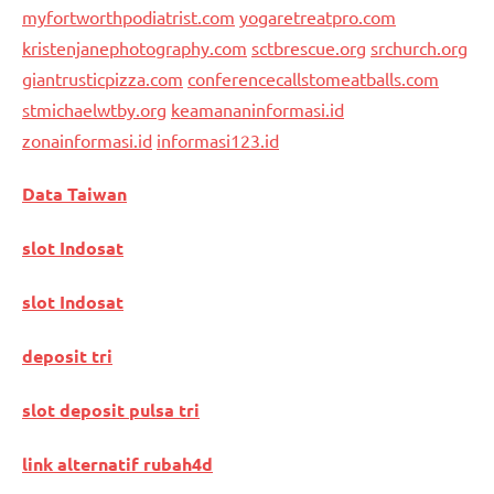
myfortworthpodiatrist.com
yogaretreatpro.com
kristenjanephotography.com
sctbrescue.org
srchurch.org
giantrusticpizza.com
conferencecallstomeatballs.com
stmichaelwtby.org
keamananinformasi.id
zonainformasi.id
informasi123.id
Data Taiwan
slot Indosat
slot Indosat
deposit tri
slot deposit pulsa tri
link alternatif rubah4d