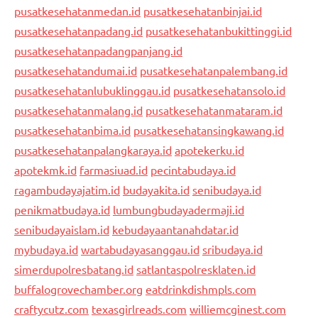
pusatkesehatanmedan.id
pusatkesehatanbinjai.id
pusatkesehatanpadang.id
pusatkesehatanbukittinggi.id
pusatkesehatanpadangpanjang.id
pusatkesehatandumai.id
pusatkesehatanpalembang.id
pusatkesehatanlubuklinggau.id
pusatkesehatansolo.id
pusatkesehatanmalang.id
pusatkesehatanmataram.id
pusatkesehatanbima.id
pusatkesehatansingkawang.id
pusatkesehatanpalangkaraya.id
apotekerku.id
apotekmk.id
farmasiuad.id
pecintabudaya.id
ragambudayajatim.id
budayakita.id
senibudaya.id
penikmatbudaya.id
lumbungbudayadermaji.id
senibudayaislam.id
kebudayaantanahdatar.id
mybudaya.id
wartabudayasanggau.id
sribudaya.id
simerdupolresbatang.id
satlantaspolresklaten.id
buffalogrovechamber.org
eatdrinkdishmpls.com
craftycutz.com
texasgirlreads.com
williemcginest.com