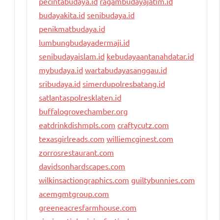
pecintabudaya.id
ragambudayajatim.id
budayakita.id
senibudaya.id
penikmatbudaya.id
lumbungbudayadermaji.id
senibudayaislam.id
kebudayaantanahdatar.id
mybudaya.id
wartabudayasanggau.id
sribudaya.id
simerdupolresbatang.id
satlantaspolresklaten.id
buffalogrovechamber.org
eatdrinkdishmpls.com
craftycutz.com
texasgirlreads.com
williemcginest.com
zorrosrestaurant.com
davidsonhardscapes.com
wilkinsactiongraphics.com
guiltybunnies.com
acemgmtgroup.com
greeneacresfarmhouse.com