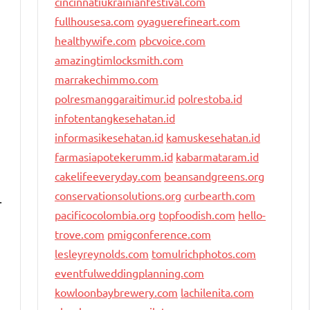
cincinnatiukrainianfestival.com
fullhousesa.com
oyaguerefineart.com
healthywife.com
pbcvoice.com
amazingtimlocksmith.com
marrakechimmo.com
polresmanggaraitimur.id
polrestoba.id
infotentangkesehatan.id
informasikesehatan.id
kamuskesehatan.id
farmasiapotekerumm.id
kabarmataram.id
cakelifeeveryday.com
beansandgreens.org
conservationsolutions.org
curbearth.com
.
pacificocolombia.org
topfoodish.com
hello-
trove.com
pmigconference.com
lesleyreynolds.com
tomulrichphotos.com
eventfulweddingplanning.com
kowloonbaybrewery.com
lachilenita.com