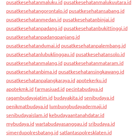
pusatkesehatanmaluku.id
pusatkesehatanmalukuutara.id
pusatkesehatangorontalo.id
pusatkesehatansabang.id
pusatkesehatanmedan.id
pusatkesehatanbinjai.id
pusatkesehatanpadang.id
pusatkesehatanbukittinggi.id
pusatkesehatanpadangpanjang.id
pusatkesehatandumai.id
pusatkesehatanpalembang.id
pusatkesehatanlubuklinggau.id
pusatkesehatansolo.id
pusatkesehatanmalang.id
pusatkesehatanmataram.id
pusatkesehatanbima.id
pusatkesehatansingkawang.id
pusatkesehatanpalangkaraya.id
apotekerku.id
apotekmk.id
farmasiuad.id
pecintabudaya.id
ragambudayajatim.id
budayakita.id
senibudaya.id
penikmatbudaya.id
lumbungbudayadermaji.id
senibudayaislam.id
kebudayaantanahdatar.id
mybudaya.id
wartabudayasanggau.id
sribudaya.id
simerdupolresbatang.id
satlantaspolresklaten.id