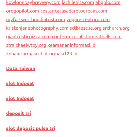
kowloonbaybrewery.com
lachilenita.com
abgolo.com
oregopilot.com
costaricacasadaretodream.com
myfortworthpodiatrist.com
yogaretreatpro.com
kristenjanephotography.com
sctbrescue.org
srchurch.org
giantrusticpizza.com
conferencecallstomeatballs.com
stmichaelwtby.org
keamananinformasi.id
zonainformasi.id
informasi123.id
Data Taiwan
slot Indosat
slot Indosat
deposit tri
slot deposit pulsa tri