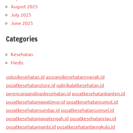
August 2025
July 2025
June 2025
Categories
Kesehatan
Medis
solusikesehatan.id
asuransikesehatansyariah.id
pusatkesehatanstore.id
pabrikalatkesehatan.id
perencanaandinaskesehatan.id
pusatkesehatanbanten.id
pusatkesehatanjawatimur.id
pusatkesehatansumut.id
pusatkesehatansumbar.id
pusatkesehatansumsel.id
pusatkesehatanjawatengah.id
pusatkesehatanriau.id
pusatkesehatanjambi.id
pusatkesehatanbengkulu.id