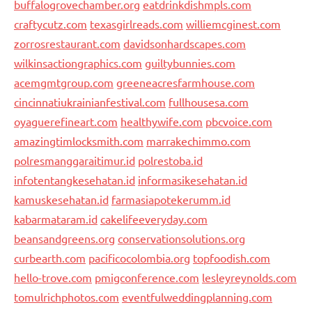
buffalogrovechamber.org
eatdrinkdishmpls.com
craftycutz.com
texasgirlreads.com
williemcginest.com
zorrosrestaurant.com
davidsonhardscapes.com
wilkinsactiongraphics.com
guiltybunnies.com
acemgmtgroup.com
greeneacresfarmhouse.com
cincinnatiukrainianfestival.com
fullhousesa.com
oyaguerefineart.com
healthywife.com
pbcvoice.com
amazingtimlocksmith.com
marrakechimmo.com
polresmanggaraitimur.id
polrestoba.id
infotentangkesehatan.id
informasikesehatan.id
kamuskesehatan.id
farmasiapotekerumm.id
kabarmataram.id
cakelifeeveryday.com
beansandgreens.org
conservationsolutions.org
curbearth.com
pacificocolombia.org
topfoodish.com
hello-trove.com
pmigconference.com
lesleyreynolds.com
tomulrichphotos.com
eventfulweddingplanning.com