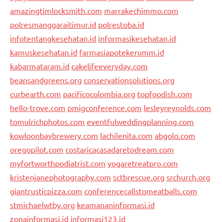
amazingtimlocksmith.com
marrakechimmo.com
polresmanggaraitimur.id
polrestoba.id
infotentangkesehatan.id
informasikesehatan.id
kamuskesehatan.id
farmasiapotekerumm.id
kabarmataram.id
cakelifeeveryday.com
beansandgreens.org
conservationsolutions.org
curbearth.com
pacificocolombia.org
topfoodish.com
hello-trove.com
pmigconference.com
lesleyreynolds.com
tomulrichphotos.com
eventfulweddingplanning.com
kowloonbaybrewery.com
lachilenita.com
abgolo.com
oregopilot.com
costaricacasadaretodream.com
myfortworthpodiatrist.com
yogaretreatpro.com
kristenjanephotography.com
sctbrescue.org
srchurch.org
giantrusticpizza.com
conferencecallstomeatballs.com
stmichaelwtby.org
keamananinformasi.id
zonainformasi.id
informasi123.id