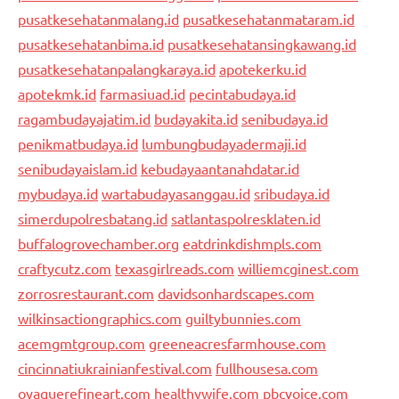
pusatkesehatanmalang.id
pusatkesehatanmataram.id
pusatkesehatanbima.id
pusatkesehatansingkawang.id
pusatkesehatanpalangkaraya.id
apotekerku.id
apotekmk.id
farmasiuad.id
pecintabudaya.id
ragambudayajatim.id
budayakita.id
senibudaya.id
penikmatbudaya.id
lumbungbudayadermaji.id
senibudayaislam.id
kebudayaantanahdatar.id
mybudaya.id
wartabudayasanggau.id
sribudaya.id
simerdupolresbatang.id
satlantaspolresklaten.id
buffalogrovechamber.org
eatdrinkdishmpls.com
craftycutz.com
texasgirlreads.com
williemcginest.com
zorrosrestaurant.com
davidsonhardscapes.com
wilkinsactiongraphics.com
guiltybunnies.com
acemgmtgroup.com
greeneacresfarmhouse.com
cincinnatiukrainianfestival.com
fullhousesa.com
oyaguerefineart.com
healthywife.com
pbcvoice.com