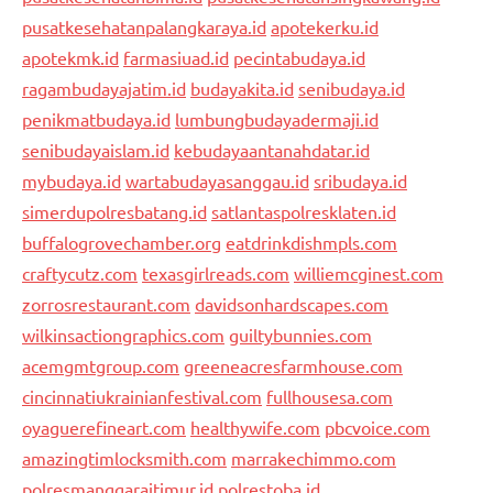
pusatkesehatanpalangkaraya.id
apotekerku.id
apotekmk.id
farmasiuad.id
pecintabudaya.id
ragambudayajatim.id
budayakita.id
senibudaya.id
penikmatbudaya.id
lumbungbudayadermaji.id
senibudayaislam.id
kebudayaantanahdatar.id
mybudaya.id
wartabudayasanggau.id
sribudaya.id
simerdupolresbatang.id
satlantaspolresklaten.id
buffalogrovechamber.org
eatdrinkdishmpls.com
craftycutz.com
texasgirlreads.com
williemcginest.com
zorrosrestaurant.com
davidsonhardscapes.com
wilkinsactiongraphics.com
guiltybunnies.com
acemgmtgroup.com
greeneacresfarmhouse.com
cincinnatiukrainianfestival.com
fullhousesa.com
oyaguerefineart.com
healthywife.com
pbcvoice.com
amazingtimlocksmith.com
marrakechimmo.com
polresmanggaraitimur.id
polrestoba.id