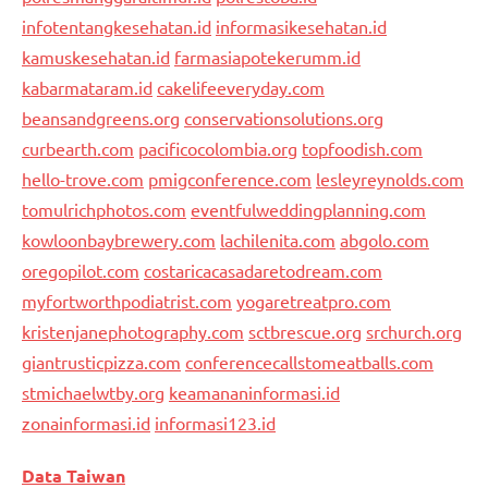
infotentangkesehatan.id
informasikesehatan.id
kamuskesehatan.id
farmasiapotekerumm.id
kabarmataram.id
cakelifeeveryday.com
beansandgreens.org
conservationsolutions.org
curbearth.com
pacificocolombia.org
topfoodish.com
hello-trove.com
pmigconference.com
lesleyreynolds.com
tomulrichphotos.com
eventfulweddingplanning.com
kowloonbaybrewery.com
lachilenita.com
abgolo.com
oregopilot.com
costaricacasadaretodream.com
myfortworthpodiatrist.com
yogaretreatpro.com
kristenjanephotography.com
sctbrescue.org
srchurch.org
giantrusticpizza.com
conferencecallstomeatballs.com
stmichaelwtby.org
keamananinformasi.id
zonainformasi.id
informasi123.id
Data Taiwan