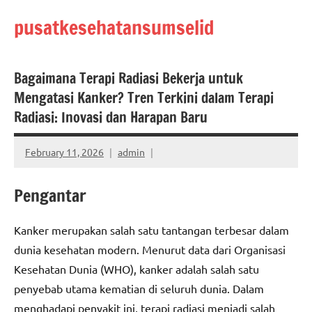
Skip
pusatkesehatansumselid
to
content
Bagaimana Terapi Radiasi Bekerja untuk
Mengatasi Kanker? Tren Terkini dalam Terapi
Radiasi: Inovasi dan Harapan Baru
February 11, 2026
admin
Pengantar
Kanker merupakan salah satu tantangan terbesar dalam
dunia kesehatan modern. Menurut data dari Organisasi
Kesehatan Dunia (WHO), kanker adalah salah satu
penyebab utama kematian di seluruh dunia. Dalam
menghadapi penyakit ini, terapi radiasi menjadi salah