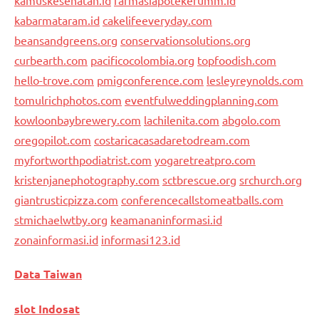
kabarmataram.id
cakelifeeveryday.com
beansandgreens.org
conservationsolutions.org
curbearth.com
pacificocolombia.org
topfoodish.com
hello-trove.com
pmigconference.com
lesleyreynolds.com
tomulrichphotos.com
eventfulweddingplanning.com
kowloonbaybrewery.com
lachilenita.com
abgolo.com
oregopilot.com
costaricacasadaretodream.com
myfortworthpodiatrist.com
yogaretreatpro.com
kristenjanephotography.com
sctbrescue.org
srchurch.org
giantrusticpizza.com
conferencecallstomeatballs.com
stmichaelwtby.org
keamananinformasi.id
zonainformasi.id
informasi123.id
Data Taiwan
slot Indosat