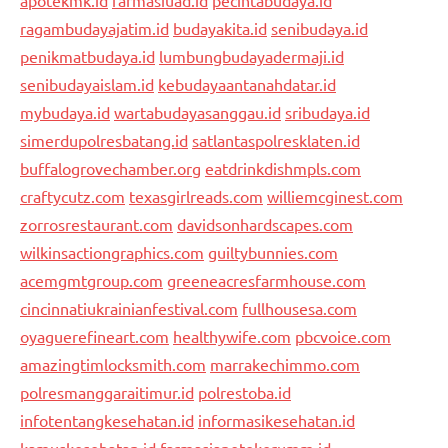
ragambudayajatim.id
budayakita.id
senibudaya.id
penikmatbudaya.id
lumbungbudayadermaji.id
senibudayaislam.id
kebudayaantanahdatar.id
mybudaya.id
wartabudayasanggau.id
sribudaya.id
simerdupolresbatang.id
satlantaspolresklaten.id
buffalogrovechamber.org
eatdrinkdishmpls.com
craftycutz.com
texasgirlreads.com
williemcginest.com
zorrosrestaurant.com
davidsonhardscapes.com
wilkinsactiongraphics.com
guiltybunnies.com
acemgmtgroup.com
greeneacresfarmhouse.com
cincinnatiukrainianfestival.com
fullhousesa.com
oyaguerefineart.com
healthywife.com
pbcvoice.com
amazingtimlocksmith.com
marrakechimmo.com
polresmanggaraitimur.id
polrestoba.id
infotentangkesehatan.id
informasikesehatan.id
kamuskesehatan.id
farmasiapotekerumm.id