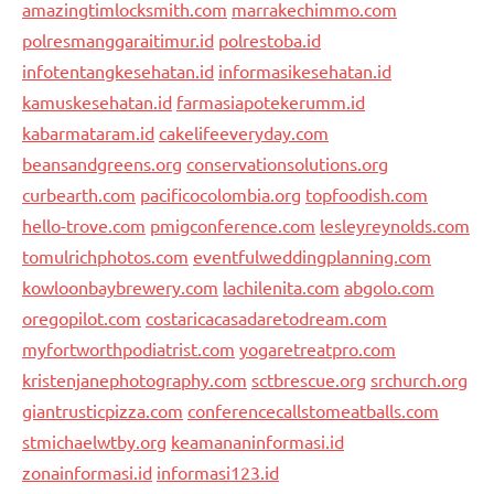
amazingtimlocksmith.com
marrakechimmo.com
polresmanggaraitimur.id
polrestoba.id
infotentangkesehatan.id
informasikesehatan.id
kamuskesehatan.id
farmasiapotekerumm.id
kabarmataram.id
cakelifeeveryday.com
beansandgreens.org
conservationsolutions.org
curbearth.com
pacificocolombia.org
topfoodish.com
hello-trove.com
pmigconference.com
lesleyreynolds.com
tomulrichphotos.com
eventfulweddingplanning.com
kowloonbaybrewery.com
lachilenita.com
abgolo.com
oregopilot.com
costaricacasadaretodream.com
myfortworthpodiatrist.com
yogaretreatpro.com
kristenjanephotography.com
sctbrescue.org
srchurch.org
giantrusticpizza.com
conferencecallstomeatballs.com
stmichaelwtby.org
keamananinformasi.id
zonainformasi.id
informasi123.id