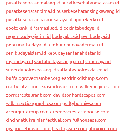
pusatkesehatanmalang.id
pusatkesehatanmataram.id
pusatkesehatanbima.id
pusatkesehatansingkawang.id
pusatkesehatanpalangkaraya.id
apotekerku.id
apotekmk.id
farmasiuad.id
pecintabudaya.id
ragambudayajatim.id
budayakita.id
senibudaya.id
penikmatbudaya.id
lumbungbudayadermaji.id
senibudayaislam.id
kebudayaantanahdatar.id
mybudaya.id
wartabudayasanggau.id
sribudaya.id
simerdupolresbatang.id
satlantaspolresklaten.id
buffalogrovechamber.org
eatdrinkdishmpls.com
craftycutz.com
texasgirlreads.com
williemcginest.com
zorrosrestaurant.com
davidsonhardscapes.com
wilkinsactiongraphics.com
guiltybunnies.com
acemgmtgroup.com
greeneacresfarmhouse.com
cincinnatiukrainianfestival.com
fullhousesa.com
oyaguerefineart.com
healthywife.com
pbcvoice.com