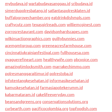
mybudaya.id
wartabudayasanggau.id
sribudaya.id
simerdupolresbatang.id
satlantaspolresklaten.id
buffalogrovechamber.org
eatdrinkdishmpls.com
craftycutz.com
texasgirlreads.com
williemcginest.com
zorrosrestaurant.com
davidsonhardscapes.com
wilkinsactiongraphics.com
guiltybunnies.com
acemgmtgroup.com
greeneacresfarmhouse.com
cincinnatiukrainianfestival.com
fullhousesa.com
oyaguerefineart.com
healthywife.com
pbcvoice.com
amazingtimlocksmith.com
marrakechimmo.com
polresmanggaraitimur.id
polrestoba.id
infotentangkesehatan.id
informasikesehatan.id
kamuskesehatan.id
farmasiapotekerumm.id
kabarmataram.id
cakelifeeveryday.com
beansandgreens.org
conservationsolutions.org
curbearth.com
pacificocolombia.org
topfoodish.com