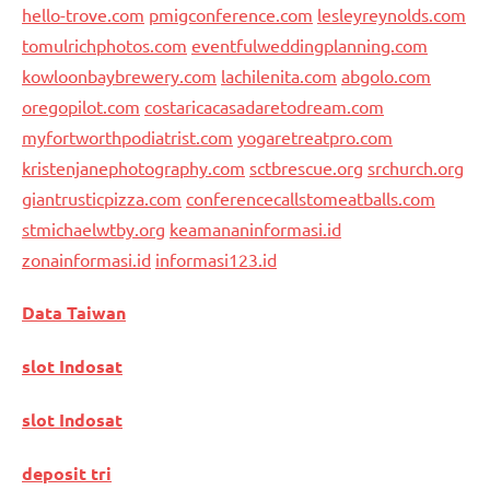
hello-trove.com
pmigconference.com
lesleyreynolds.com
tomulrichphotos.com
eventfulweddingplanning.com
kowloonbaybrewery.com
lachilenita.com
abgolo.com
oregopilot.com
costaricacasadaretodream.com
myfortworthpodiatrist.com
yogaretreatpro.com
kristenjanephotography.com
sctbrescue.org
srchurch.org
giantrusticpizza.com
conferencecallstomeatballs.com
stmichaelwtby.org
keamananinformasi.id
zonainformasi.id
informasi123.id
Data Taiwan
slot Indosat
slot Indosat
deposit tri