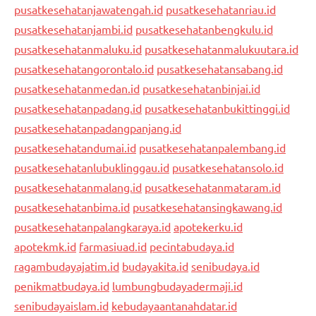
pusatkesehatanjawatengah.id
pusatkesehatanriau.id
pusatkesehatanjambi.id
pusatkesehatanbengkulu.id
pusatkesehatanmaluku.id
pusatkesehatanmalukuutara.id
pusatkesehatangorontalo.id
pusatkesehatansabang.id
pusatkesehatanmedan.id
pusatkesehatanbinjai.id
pusatkesehatanpadang.id
pusatkesehatanbukittinggi.id
pusatkesehatanpadangpanjang.id
pusatkesehatandumai.id
pusatkesehatanpalembang.id
pusatkesehatanlubuklinggau.id
pusatkesehatansolo.id
pusatkesehatanmalang.id
pusatkesehatanmataram.id
pusatkesehatanbima.id
pusatkesehatansingkawang.id
pusatkesehatanpalangkaraya.id
apotekerku.id
apotekmk.id
farmasiuad.id
pecintabudaya.id
ragambudayajatim.id
budayakita.id
senibudaya.id
penikmatbudaya.id
lumbungbudayadermaji.id
senibudayaislam.id
kebudayaantanahdatar.id