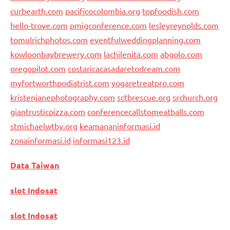
curbearth.com
pacificocolombia.org
topfoodish.com
hello-trove.com
pmigconference.com
lesleyreynolds.com
tomulrichphotos.com
eventfulweddingplanning.com
kowloonbaybrewery.com
lachilenita.com
abgolo.com
oregopilot.com
costaricacasadaretodream.com
myfortworthpodiatrist.com
yogaretreatpro.com
kristenjanephotography.com
sctbrescue.org
srchurch.org
giantrusticpizza.com
conferencecallstomeatballs.com
stmichaelwtby.org
keamananinformasi.id
zonainformasi.id
informasi123.id
Data Taiwan
slot Indosat
slot Indosat