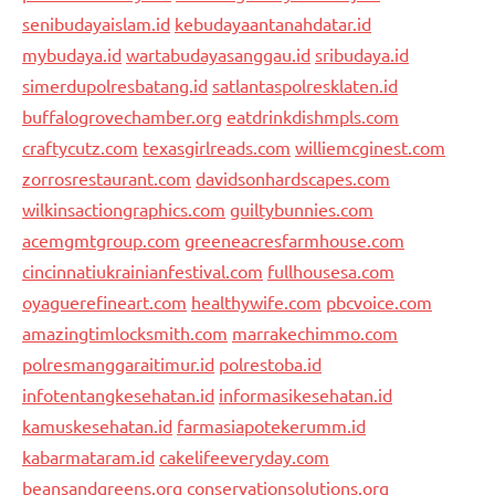
senibudayaislam.id
kebudayaantanahdatar.id
mybudaya.id
wartabudayasanggau.id
sribudaya.id
simerdupolresbatang.id
satlantaspolresklaten.id
buffalogrovechamber.org
eatdrinkdishmpls.com
craftycutz.com
texasgirlreads.com
williemcginest.com
zorrosrestaurant.com
davidsonhardscapes.com
wilkinsactiongraphics.com
guiltybunnies.com
acemgmtgroup.com
greeneacresfarmhouse.com
cincinnatiukrainianfestival.com
fullhousesa.com
oyaguerefineart.com
healthywife.com
pbcvoice.com
amazingtimlocksmith.com
marrakechimmo.com
polresmanggaraitimur.id
polrestoba.id
infotentangkesehatan.id
informasikesehatan.id
kamuskesehatan.id
farmasiapotekerumm.id
kabarmataram.id
cakelifeeveryday.com
beansandgreens.org
conservationsolutions.org