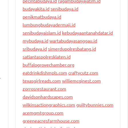
pecintabudaya.id
ragambudayajatim.id
budayakita.id
senibudaya.id
penikmatbudaya.id
lumbungbudayadermaji.id
senibudayaislam.id
kebudayaantanahdatar.id
mybudaya.id
wartabudayasanggau.id
sribudaya.id
simerdupolresbatang.id
satlantaspolresklaten.id
buffalogrovechamber.org
eatdrinkdishmpls.com
craftycutz.com
.
texasgirlreads.com
williemcginest.com
zorrosrestaurant.com
davidsonhardscapes.com
wilkinsactiongraphics.com
guiltybunnies.com
acemgmtgroup.com
greeneacresfarmhouse.com