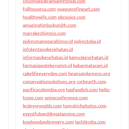
cincinnatiukrainianfestival.com
fullhousesa.com
oyaguerefineart.com
healthywife.com
pbcvoice.com
amazingtimlocksmith.com
marrakechimmo.com
polresmanggaraitimur.id
polrestoba.id
infotentangkesehatan.id
informasikesehatan.id
kamuskesehatan.id
farmasiapotekerumm.id
kabarmataram.id
cakelifeeveryday.com
beansandgreens.org
conservationsolutions.org
curbearth.com
pacificocolombia.org
topfoodish.com
hello-
trove.com
pmigconference.com
lesleyreynolds.com
tomulrichphotos.com
eventfulweddingplanning.com
kowloonbaybrewery.com
lachilenita.com