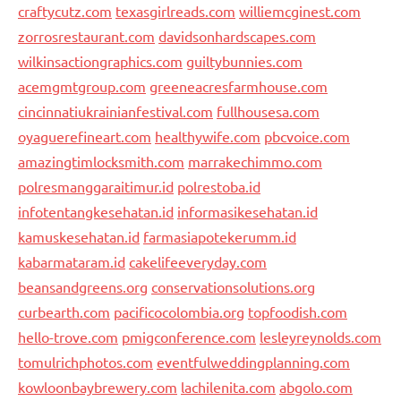
craftycutz.com
texasgirlreads.com
williemcginest.com
zorrosrestaurant.com
davidsonhardscapes.com
wilkinsactiongraphics.com
guiltybunnies.com
acemgmtgroup.com
greeneacresfarmhouse.com
cincinnatiukrainianfestival.com
fullhousesa.com
oyaguerefineart.com
healthywife.com
pbcvoice.com
amazingtimlocksmith.com
marrakechimmo.com
polresmanggaraitimur.id
polrestoba.id
infotentangkesehatan.id
informasikesehatan.id
kamuskesehatan.id
farmasiapotekerumm.id
kabarmataram.id
cakelifeeveryday.com
beansandgreens.org
conservationsolutions.org
curbearth.com
pacificocolombia.org
topfoodish.com
hello-trove.com
pmigconference.com
lesleyreynolds.com
tomulrichphotos.com
eventfulweddingplanning.com
kowloonbaybrewery.com
lachilenita.com
abgolo.com