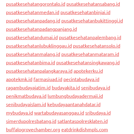
pusatkesehatangorontalo.id
pusatkesehatansabang.id
pusatkesehatanmedan.id
pusatkesehatanbinjai.id
pusatkesehatanpadang.id
pusatkesehatanbukittinggi.id
pusatkesehatanpadangpanjang.id
pusatkesehatandumai.id
pusatkesehatanpalembang.id
pusatkesehatanlubuklinggau.id
pusatkesehatansolo.id
pusatkesehatanmalang.id
pusatkesehatanmataram.id
pusatkesehatanbima.id
pusatkesehatansingkawang.id
pusatkesehatanpalangkaraya.id
apotekerku.id
apotekmk.id
farmasiuad.id
pecintabudaya.id
ragambudayajatim.id
budayakita.id
senibudaya.id
penikmatbudaya.id
lumbungbudayadermaji.id
senibudayaislam.id
kebudayaantanahdatar.id
mybudaya.id
wartabudayasanggau.id
sribudaya.id
simerdupolresbatang.id
satlantaspolresklaten.id
buffalogrovechamber.org
eatdrinkdishmpls.com