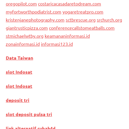
oregopilot.com
costaricacasadaretodream.com
myfortworthpodiatrist.com
yogaretreatpro.com
kristenjanephotography.com
sctbrescue.org
srchurch.org
giantrusticpizza.com
conferencecallstomeatballs.com
stmichaelwtby.org
keamananinformasi.id
zonainformasi.id
informasi123.id
Data Taiwan
slot Indosat
slot Indosat
deposit tri
slot deposit pulsa tri
link alternatif rubah4d