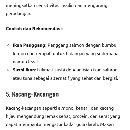
meningkatkan sensitivitas insulin dan mengurangi
peradangan.
Contoh dan Rekomendasi
:
Ikan Panggang
: Panggang salmon dengan bumbu
lemon dan rempah untuk hidangan yang sederhana
namun lezat.
Sushi Ikan
: Nikmati sushi dengan isian ikan salmon
atau tuna sebagai alternatif yang sehat dan bergizi.
5. Kacang-Kacangan
Kacang-kacangan seperti almond, kenari, dan kacang
hijau mengandung lemak sehat, protein, dan serat yang
dapat membantu mengatur kadar gula darah. Makan