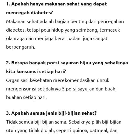
1. Apakah hanya makanan sehat yang dapat
mencegah diabetes?
Makanan sehat adalah bagian penting dari pencegahan
diabetes, tetapi pola hidup yang seimbang, termasuk
olahraga dan menjaga berat badan, juga sangat
berpengaruh.
2. Berapa banyak porsi sayuran hijau yang sebaiknya
kita konsumsi setiap hari?
Organisasi kesehatan merekomendasikan untuk
mengonsumsi setidaknya 5 porsi sayuran dan buah-
buahan setiap hari.
3. Apakah semua jenis biji-bijian sehat?
Tidak semua biji-bijian sama. Sebaiknya pilih biji-bijian
utuh yang tidak diolah, seperti quinoa, oatmeal, dan