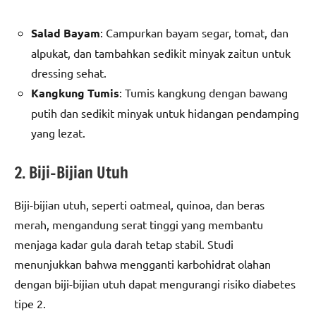
Salad Bayam
: Campurkan bayam segar, tomat, dan
alpukat, dan tambahkan sedikit minyak zaitun untuk
dressing sehat.
Kangkung Tumis
: Tumis kangkung dengan bawang
putih dan sedikit minyak untuk hidangan pendamping
yang lezat.
2. Biji-Bijian Utuh
Biji-bijian utuh, seperti oatmeal, quinoa, dan beras
merah, mengandung serat tinggi yang membantu
menjaga kadar gula darah tetap stabil. Studi
menunjukkan bahwa mengganti karbohidrat olahan
dengan biji-bijian utuh dapat mengurangi risiko diabetes
tipe 2.