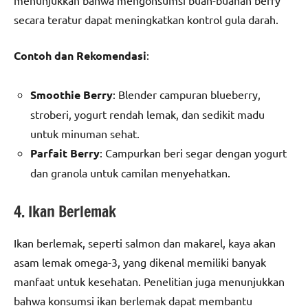
secara teratur dapat meningkatkan kontrol gula darah.
Contoh dan Rekomendasi
:
Smoothie Berry
: Blender campuran blueberry,
stroberi, yogurt rendah lemak, dan sedikit madu
untuk minuman sehat.
Parfait Berry
: Campurkan beri segar dengan yogurt
dan granola untuk camilan menyehatkan.
4. Ikan Berlemak
Ikan berlemak, seperti salmon dan makarel, kaya akan
asam lemak omega-3, yang dikenal memiliki banyak
manfaat untuk kesehatan. Penelitian juga menunjukkan
bahwa konsumsi ikan berlemak dapat membantu