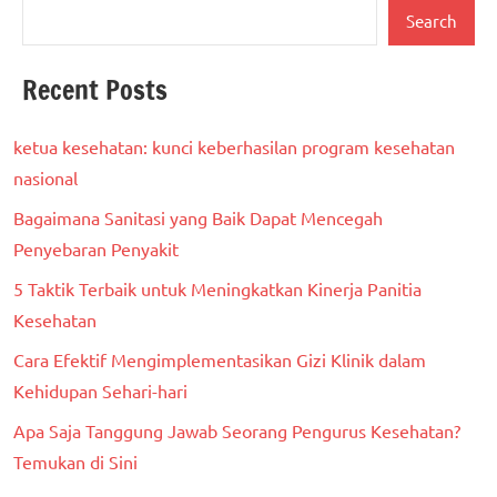
Search
Recent Posts
ketua kesehatan: kunci keberhasilan program kesehatan
nasional
Bagaimana Sanitasi yang Baik Dapat Mencegah
Penyebaran Penyakit
5 Taktik Terbaik untuk Meningkatkan Kinerja Panitia
Kesehatan
Cara Efektif Mengimplementasikan Gizi Klinik dalam
Kehidupan Sehari-hari
Apa Saja Tanggung Jawab Seorang Pengurus Kesehatan?
Temukan di Sini