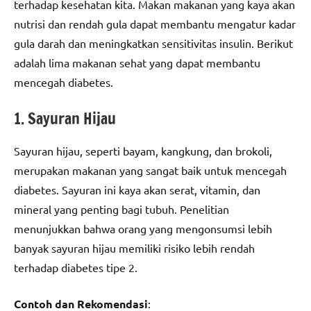
terhadap kesehatan kita. Makan makanan yang kaya akan
nutrisi dan rendah gula dapat membantu mengatur kadar
gula darah dan meningkatkan sensitivitas insulin. Berikut
adalah lima makanan sehat yang dapat membantu
mencegah diabetes.
1. Sayuran Hijau
Sayuran hijau, seperti bayam, kangkung, dan brokoli,
merupakan makanan yang sangat baik untuk mencegah
diabetes. Sayuran ini kaya akan serat, vitamin, dan
mineral yang penting bagi tubuh. Penelitian
menunjukkan bahwa orang yang mengonsumsi lebih
banyak sayuran hijau memiliki risiko lebih rendah
terhadap diabetes tipe 2.
Contoh dan Rekomendasi
: