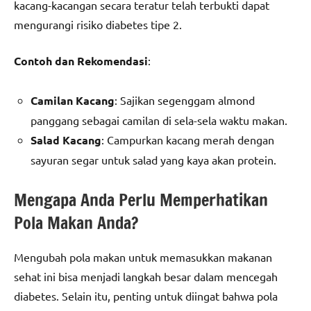
kacang-kacangan secara teratur telah terbukti dapat
mengurangi risiko diabetes tipe 2.
Contoh dan Rekomendasi
:
Camilan Kacang
: Sajikan segenggam almond
panggang sebagai camilan di sela-sela waktu makan.
Salad Kacang
: Campurkan kacang merah dengan
sayuran segar untuk salad yang kaya akan protein.
Mengapa Anda Perlu Memperhatikan
Pola Makan Anda?
Mengubah pola makan untuk memasukkan makanan
sehat ini bisa menjadi langkah besar dalam mencegah
diabetes. Selain itu, penting untuk diingat bahwa pola