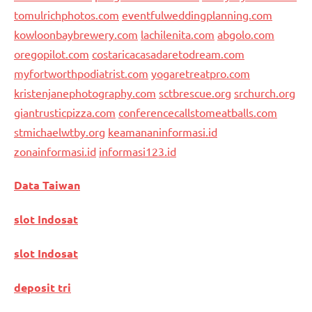
tomulrichphotos.com
eventfulweddingplanning.com
kowloonbaybrewery.com
lachilenita.com
abgolo.com
oregopilot.com
costaricacasadaretodream.com
myfortworthpodiatrist.com
yogaretreatpro.com
kristenjanephotography.com
sctbrescue.org
srchurch.org
giantrusticpizza.com
conferencecallstomeatballs.com
stmichaelwtby.org
keamananinformasi.id
zonainformasi.id
informasi123.id
Data Taiwan
slot Indosat
slot Indosat
deposit tri