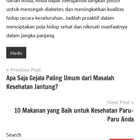
harian Anda, Anda dapat mengambil langkah positif
untuk mencegah diabetes dan meningkatkan kualitas
hidup secara keseluruhan. Jadilah proaktif dalam
menciptakan pola hidup sehat dan nikmati manfaatnya
dalam jangka panjang.
Medis
Post
Previous Post
Apa Saja Gejala Paling Umum dari Masalah
navigation
Kesehatan Jantung?
Next Post
10 Makanan yang Baik untuk Kesehatan Paru-
Paru Anda
Search