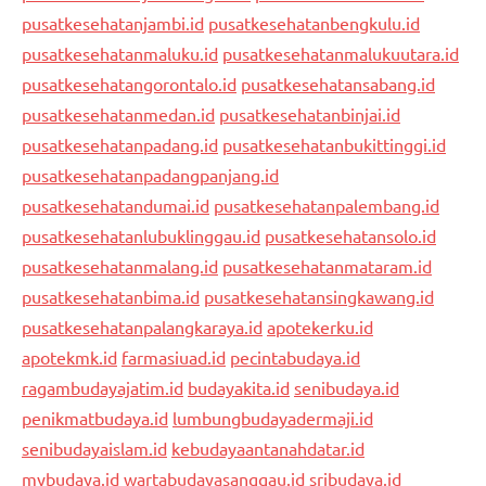
pusatkesehatanjambi.id
pusatkesehatanbengkulu.id
pusatkesehatanmaluku.id
pusatkesehatanmalukuutara.id
pusatkesehatangorontalo.id
pusatkesehatansabang.id
pusatkesehatanmedan.id
pusatkesehatanbinjai.id
pusatkesehatanpadang.id
pusatkesehatanbukittinggi.id
pusatkesehatanpadangpanjang.id
pusatkesehatandumai.id
pusatkesehatanpalembang.id
pusatkesehatanlubuklinggau.id
pusatkesehatansolo.id
pusatkesehatanmalang.id
pusatkesehatanmataram.id
pusatkesehatanbima.id
pusatkesehatansingkawang.id
pusatkesehatanpalangkaraya.id
apotekerku.id
apotekmk.id
farmasiuad.id
pecintabudaya.id
ragambudayajatim.id
budayakita.id
senibudaya.id
penikmatbudaya.id
lumbungbudayadermaji.id
senibudayaislam.id
kebudayaantanahdatar.id
mybudaya.id
wartabudayasanggau.id
sribudaya.id