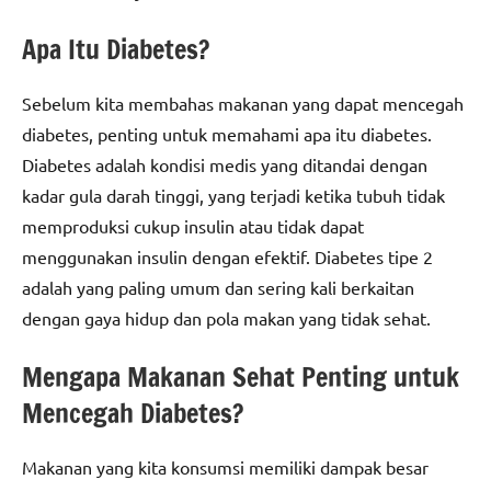
Apa Itu Diabetes?
Sebelum kita membahas makanan yang dapat mencegah
diabetes, penting untuk memahami apa itu diabetes.
Diabetes adalah kondisi medis yang ditandai dengan
kadar gula darah tinggi, yang terjadi ketika tubuh tidak
memproduksi cukup insulin atau tidak dapat
menggunakan insulin dengan efektif. Diabetes tipe 2
adalah yang paling umum dan sering kali berkaitan
dengan gaya hidup dan pola makan yang tidak sehat.
Mengapa Makanan Sehat Penting untuk
Mencegah Diabetes?
Makanan yang kita konsumsi memiliki dampak besar