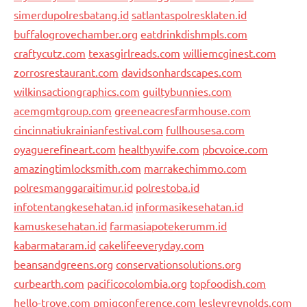
simerdupolresbatang.id
satlantaspolresklaten.id
buffalogrovechamber.org
eatdrinkdishmpls.com
craftycutz.com
texasgirlreads.com
williemcginest.com
zorrosrestaurant.com
davidsonhardscapes.com
wilkinsactiongraphics.com
guiltybunnies.com
acemgmtgroup.com
greeneacresfarmhouse.com
cincinnatiukrainianfestival.com
fullhousesa.com
oyaguerefineart.com
healthywife.com
pbcvoice.com
amazingtimlocksmith.com
marrakechimmo.com
polresmanggaraitimur.id
polrestoba.id
infotentangkesehatan.id
informasikesehatan.id
kamuskesehatan.id
farmasiapotekerumm.id
kabarmataram.id
cakelifeeveryday.com
beansandgreens.org
conservationsolutions.org
curbearth.com
pacificocolombia.org
topfoodish.com
hello-trove.com
pmigconference.com
lesleyreynolds.com