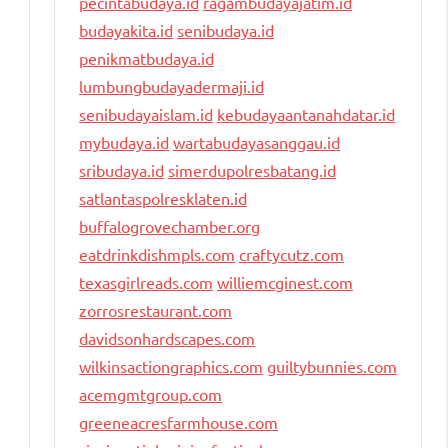
pecintabudaya.id
ragambudayajatim.id
budayakita.id
senibudaya.id
penikmatbudaya.id
lumbungbudayadermaji.id
senibudayaislam.id
kebudayaantanahdatar.id
mybudaya.id
wartabudayasanggau.id
sribudaya.id
simerdupolresbatang.id
satlantaspolresklaten.id
buffalogrovechamber.org
eatdrinkdishmpls.com
craftycutz.com
texasgirlreads.com
williemcginest.com
zorrosrestaurant.com
davidsonhardscapes.com
wilkinsactiongraphics.com
guiltybunnies.com
acemgmtgroup.com
greeneacresfarmhouse.com