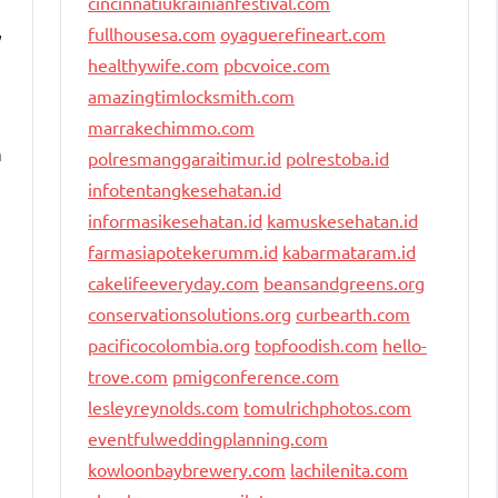
cincinnatiukrainianfestival.com
,
fullhousesa.com
oyaguerefineart.com
healthywife.com
pbcvoice.com
amazingtimlocksmith.com
marrakechimmo.com
n
polresmanggaraitimur.id
polrestoba.id
infotentangkesehatan.id
informasikesehatan.id
kamuskesehatan.id
farmasiapotekerumm.id
kabarmataram.id
cakelifeeveryday.com
beansandgreens.org
conservationsolutions.org
curbearth.com
pacificocolombia.org
topfoodish.com
hello-
trove.com
pmigconference.com
lesleyreynolds.com
tomulrichphotos.com
eventfulweddingplanning.com
kowloonbaybrewery.com
lachilenita.com