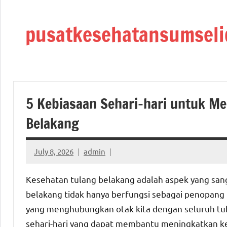
Skip
to
pusatkesehatansumseli
content
5 Kebiasaan Sehari-hari untuk M
Belakang
July 8, 2026
admin
Kesehatan tulang belakang adalah aspek yang sang
belakang tidak hanya berfungsi sebagai penopang
yang menghubungkan otak kita dengan seluruh tubu
sehari-hari yang dapat membantu meningkatkan ke