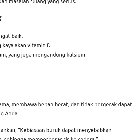
n masalah tulang yang serius.”
g
ngat baik.
g kaya akan vitamin D.
ayam, yang juga mengandung kalsium.
 lama, membawa beban berat, dan tidak bergerak dapat
ng Anda.
ekankan, “Kebiasaan buruk dapat menyebabkan
, sehingga memperbesar risiko cedera.”