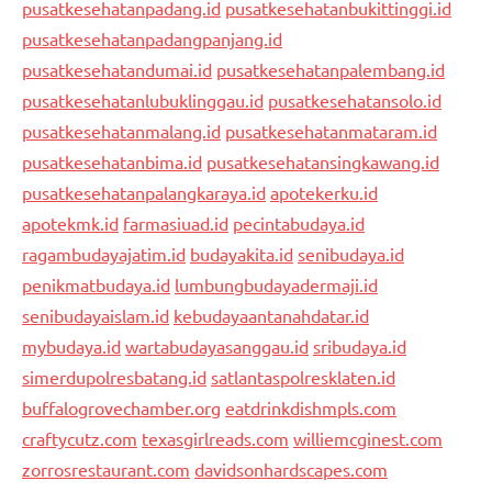
pusatkesehatanpadang.id
pusatkesehatanbukittinggi.id
pusatkesehatanpadangpanjang.id
pusatkesehatandumai.id
pusatkesehatanpalembang.id
pusatkesehatanlubuklinggau.id
pusatkesehatansolo.id
pusatkesehatanmalang.id
pusatkesehatanmataram.id
pusatkesehatanbima.id
pusatkesehatansingkawang.id
pusatkesehatanpalangkaraya.id
apotekerku.id
apotekmk.id
farmasiuad.id
pecintabudaya.id
ragambudayajatim.id
budayakita.id
senibudaya.id
penikmatbudaya.id
lumbungbudayadermaji.id
senibudayaislam.id
kebudayaantanahdatar.id
mybudaya.id
wartabudayasanggau.id
sribudaya.id
simerdupolresbatang.id
satlantaspolresklaten.id
buffalogrovechamber.org
eatdrinkdishmpls.com
craftycutz.com
texasgirlreads.com
williemcginest.com
zorrosrestaurant.com
davidsonhardscapes.com