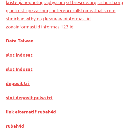
kristenjanephotography.com
sctbrescue.org
srchurch.org
giantrusticpizza.com
conferencecallstomeatballs.com
stmichaelwtby.org
keamananinformasi.id
zonainformasi.id
informasi123.id
Data Taiwan
slot Indosat
slot Indosat
deposit tri
slot deposit pulsa tri
link alternatif rubah4d
rubah4d