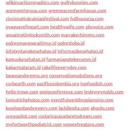
wilkinsactiongraphics.com
guiltybunnies.com
acemgmtgroup.com
greeneacresfarmhouse.com
cincinnatiukrainianfestival.com
fullhousesa.com
oyaguerefineart.com
healthywife.com
pbcvoice.com
amazingtimlocksmith.com
marrakechimmo.com
polresmanggaraitimur.id
polrestoba.id
infotentangkesehatan.id
informasikesehatan.id
kamuskesehatan.id
farmasiapotekerumm.id
kabarmataram.id
cakelifeeveryday.com
beansandgreens.org
conservationsolutions.org
curbearth.com
pacificocolombia.org
topfoodish.com
hello-trove.com
pmigconference.com
lesleyreynolds.com
tomulrichphotos.com
eventfulweddingplanning.com
kowloonbaybrewery.com
lachilenita.com
abgolo.com
oregopilot.com
costaricacasadaretodream.com
myfortworthpodiatrist.com
yogaretreatpro.com