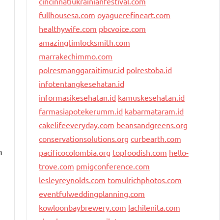
cincinnatiukrainianfestival.com
fullhousesa.com
oyaguerefineart.com
healthywife.com
pbcvoice.com
amazingtimlocksmith.com
marrakechimmo.com
polresmanggaraitimur.id
polrestoba.id
infotentangkesehatan.id
informasikesehatan.id
kamuskesehatan.id
farmasiapotekerumm.id
kabarmataram.id
cakelifeeveryday.com
beansandgreens.org
conservationsolutions.org
curbearth.com
m
pacificocolombia.org
topfoodish.com
hello-
trove.com
pmigconference.com
lesleyreynolds.com
tomulrichphotos.com
eventfulweddingplanning.com
kowloonbaybrewery.com
lachilenita.com