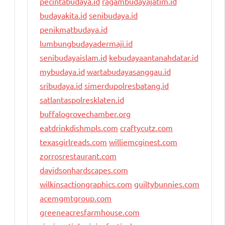
pecintabudaya.id
ragambudayajatim.id
budayakita.id
senibudaya.id
penikmatbudaya.id
lumbungbudayadermaji.id
senibudayaislam.id
kebudayaantanahdatar.id
mybudaya.id
wartabudayasanggau.id
sribudaya.id
simerdupolresbatang.id
satlantaspolresklaten.id
buffalogrovechamber.org
eatdrinkdishmpls.com
craftycutz.com
texasgirlreads.com
williemcginest.com
zorrosrestaurant.com
davidsonhardscapes.com
wilkinsactiongraphics.com
guiltybunnies.com
acemgmtgroup.com
greeneacresfarmhouse.com